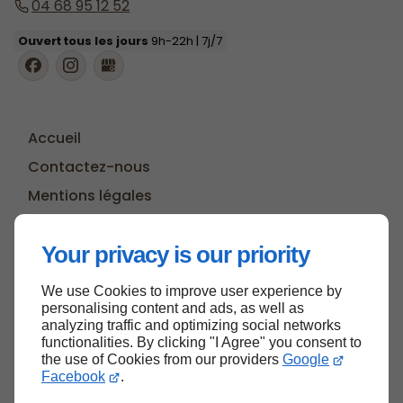
04 68 95 12 52
Ouvert tous les jours
9h-22h | 7j/7
Accueil
Contactez-nous
Mentions légales
Plan du site
Your privacy is our priority
We use Cookies to improve user experience by
Haut de page
personalising content and ads, as well as
analyzing traffic and optimizing social networks
functionalities. By clicking "I Agree" you consent to
the use of Cookies from our providers
Google
Facebook
.