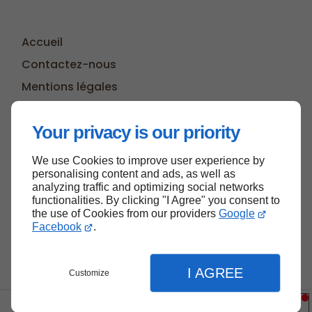
Accueil
Contactez-nous
Mentions légales
Plan du site
Your privacy is our priority
We use Cookies to improve user experience by
Haut de page
personalising content and ads, as well as
analyzing traffic and optimizing social networks
functionalities. By clicking "I Agree" you consent to
the use of Cookies from our providers
Google
Facebook
.
I AGREE
Customize