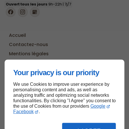
Ouvert tous les jours
9h-22h | 7j/7
Accueil
Contactez-nous
Mentions légales
Plan du site
Your privacy is our priority
We use Cookies to improve user experience by
Haut de page
personalising content and ads, as well as
analyzing traffic and optimizing social networks
functionalities. By clicking "I Agree" you consent to
the use of Cookies from our providers
Google
Facebook
.